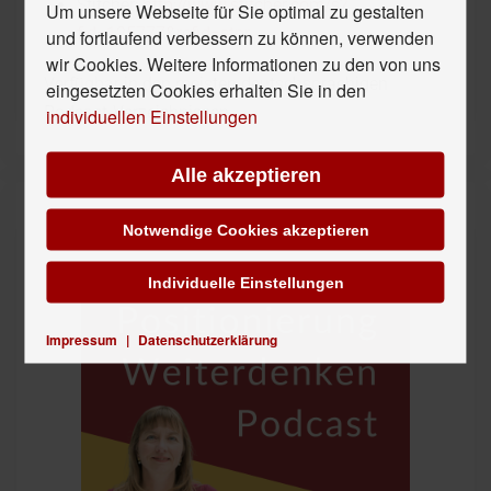
Stitcher:
http://www.stitcher.com/s?
Um unsere Webseite für Sie optimal zu gestalten
fid=125777&refid=stpr
und fortlaufend verbessern zu können, verwenden
wir Cookies. Weitere Informationen zu den von uns
Verfügbar in den meisten deutschsprachigen
eingesetzten Cookies erhalten Sie in den
Podcast-Verzeichnissen
individuellen Einstellungen
Alle akzeptieren
Unser Hör-Tipp
Notwendige Cookies akzeptieren
Individuelle Einstellungen
Impressum
|
Datenschutzerklärung