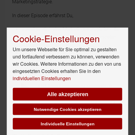
Marketingstrategie.
In dieser Episode erfährst Du,
was eigentlich eine Marketingstrategie ist - die
Cookie-Einstellungen
Abgrenzung zur Detailplanung von konkreten
Marketingmaßnahmen.
Um unsere Webseite für Sie optimal zu gestalten
was zu einer Marketingstrategie dazu gehört -
und fortlaufend verbessern zu können, verwenden
was solltest Du entscheiden, bevor Du in die
wir Cookies. Weitere Informationen zu den von uns
Detailplanung gehst.
eingesetzten Cookies erhalten Sie in den
individuellen Einstellungen
Alle akzeptieren
Notwendige Cookies akzeptieren
Individuelle Einstellungen