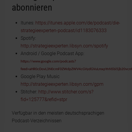
abonnieren
Itunes:
https://itunes.apple.com/de/podcast/die-
strategieexperten-podcast/id1183076333
Spotify:
http://strategieexperten.libsyn.com/spotify
Android / Google Podcast App:
https://www.google.com/podcasts?
feed=aHR0cDovL3N0cmF0ZWdpZWV4cGVydGVuLmxpYnN5bi5jb20vcn
Google Play Music
http://strategieexperten.libsyn.com/gpm
Stitcher:
http://www.stitcher.com/s?
fid=125777&refid=stpr
Verfügbar in den meisten deutschsprachigen
Podcast-Verzeichnissen