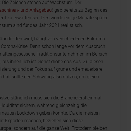
: Die Zeichen stehen auf Wachstum. Der
aschinen- und Anlagebau
) gab bereits zu Beginn des
nt zu erwarten sei. Dies wurde einige Monate später
hstum sind für das Jahr 2021 realistisch.
h übertroffen wird, hängt von verschiedenen Faktoren
die Corona-Krise. Denn schon lange vor dem Ausbruch
h alteingesessene Traditionsunternehmen im Bereich
ls ihnen lieb ist. Sonst drohe das Aus. Zu diesen
sierung und der Fokus auf grüne und erneuerbare
 hat, sollte den Schwung also nutzen, um gleich
lbstverständlich muss sich die Branche erst einmal
quidität sichern, während gleichzeitig die
n erneuten Lockdown geben könnte. Da die meisten
it Exporten machen, beziehen sich diese
uropa, sondern auf die ganze Welt. Trotzdem bleiben