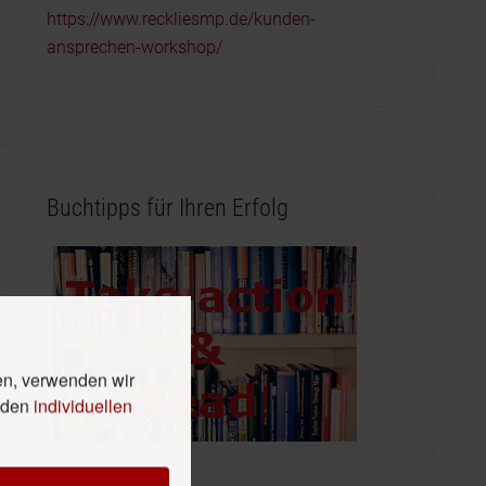
https://www.reckliesmp.de/kunden-
ansprechen-workshop/
Buchtipps für Ihren Erfolg
en, verwenden wir
n den
individuellen