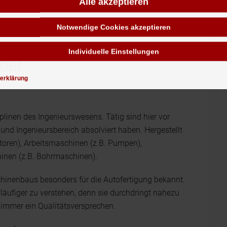
Alle akzeptieren
Notwendige Cookies akzeptieren
Individuelle Einstellungen
 der
erklärung
plinen des Ingenieurswesens. Tätig sind hier vor
 und Ingenieursbereich absolviert haben. Hergestellt
oren), Arbeitsmaschinen (z.B. Pumpen),
inen (z.B. Bohrmaschinen).
chinenbaus besonders für die Autofertigung bekannt.
tläufiger zu verstehen, denn sie durchdringt nahezu
 immer ein Qualitätsversprechen.