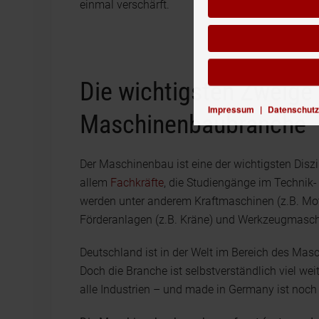
einmal verschärft.
Die wichtigsten Zweige
Impressum
|
Datenschutz
Maschinenbaubranche
Der Maschinenbau ist eine der wichtigsten Diszi
allem
Fachkräfte
, die Studiengänge im Technik-
werden unter anderem Kraftmaschinen (z.B. Mot
Förderanlagen (z.B. Kräne) und Werkzeugmasch
Deutschland ist in der Welt im Bereich des Mas
Doch die Branche ist selbstverständlich viel wei
alle Industrien – und made in Germany ist noch