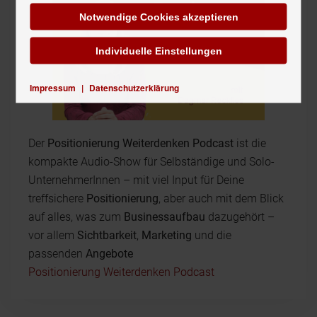
Notwendige Cookies akzeptieren
Individuelle Einstellungen
Impressum
|
Datenschutzerklärung
Der
Positionierung Weiterdenken Podcast
ist die
kompakte Audio-Show für Selbständige und Solo-
UnternehmerInnen – mit viel Input für Deine
treffsichere
Positionierung
, aber auch mit dem Blick
auf alles, was zum
Businessaufbau
dazugehört –
vor allem
Sichtbarkeit
,
Marketing
und die
passenden
Angebote
Positionierung Weiterdenken Podcast