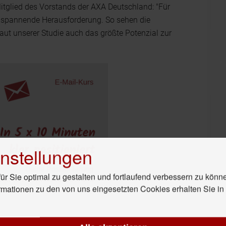
Mitglied des Vorstands der AXA Deutschland: "Für
e spannende Herausforderung. So sehen die
ut unserer Studie auch das größte Potenzial zur
nstellungen
r Sie optimal zu gestalten und fortlaufend verbessern zu könn
rmationen zu den von uns eingesetzten Cookies erhalten Sie i