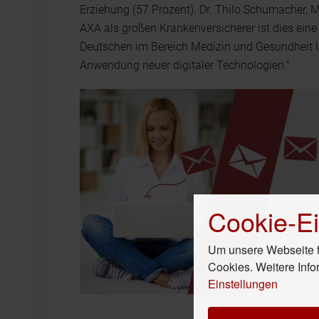
Erziehung (57 Prozent). Dr. Thilo Schumacher, 
AXA als großen Krankenversicherer ist dies ein
Deutschen im Bereich Medizin und Gesundheit la
Anwendung neuer digitaler Technologien."
Cookie-Ei
Um unsere Webseite fü
Cookies. Weitere Info
Einstellungen