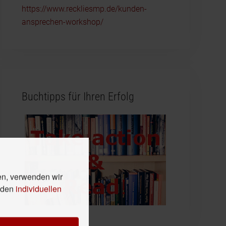
https://www.reckliesmp.de/kunden-
ansprechen-workshop/
Buchtipps für Ihren Erfolg
en, verwenden wir
n den
individuellen