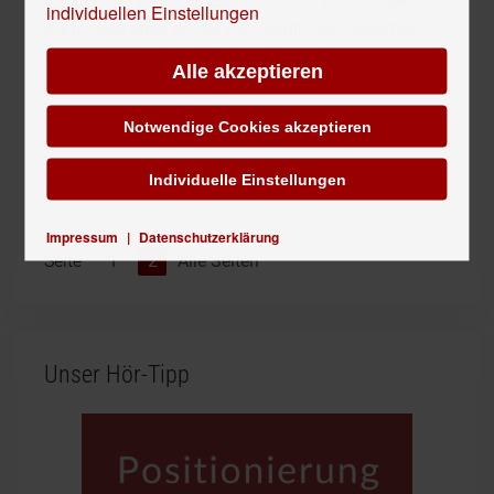
Publicis Berlin sowie Gastprofessor für Digitale
individuellen Einstellungen
Kommunikation an der UdK Berlin. Der gebürtige
Düsseldorfer ist verheiratet und Vater von zwei
Alle akzeptieren
Töchtern.
Notwendige Cookies akzeptieren
Individuelle Einstellungen
{tortags,178,1}
Impressum
|
Datenschutzerklärung
Seite
1
2
Alle Seiten
Unser Hör-Tipp