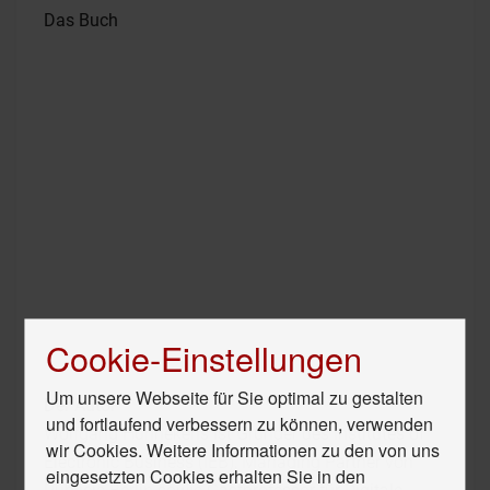
Das Buch
Cookie-Einstellungen
Um unsere Webseite für Sie optimal zu gestalten
Der Autor
und fortlaufend verbessern zu können, verwenden
Wolfgang Hünnekens ist Gründer des Institutes of
wir Cookies. Weitere Informationen zu den von uns
Electronic Business (IEB), Managing Partner von
eingesetzten Cookies erhalten Sie in den