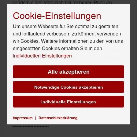
sondern einen Vergleich bei mehreren Portalen
durchzuführen. Die Vergleichsportale finanzieren
Cookie-Einstellungen
sich über Provisionen von den verschiedenen
Um unsere Webseite für Sie optimal zu gestalten
gelisteten Anbietern. Da die Provisionen der
und fortlaufend verbessern zu können, verwenden
einzelnen Anbieter unterschiedlich hoch sind,
wir Cookies. Weitere Informationen zu den von uns
können sich Zweifel an der Objektivität der
eingesetzten Cookies erhalten Sie in den
Bewertungen einschleichen. Wer ganz sicher gehen
individuellen Einstellungen
will, schaut die Details an und kann sich dann selbst
ein Bild machen.
Alle akzeptieren
Wenn man weiß wie, kann man aus den digitalen
Notwendige Cookies akzeptieren
Services definitiv profitieren. Wer jedoch den
zusätzlichen Informations-, Recherche- und
Individuelle Einstellungen
Vergleichsaufwand scheut, ist weiterhin beim
Kundenberater seines Vertrauens gut aufgehoben.
Impressum
|
Datenschutzerklärung
------------------------