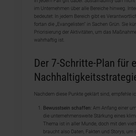
In jedem Fall gilt dabei: Sustainability darf nicht
im Unternehmen über alle Bereiche hinweg. Inter
bedeutet: In jedem Bereich gibt es Verantwortli
fortan die „Evangelisten“ in Sachen Grün. Sie 
Priorisierung der Aktivitäten, um das Maßnahm
wahrhaftig ist.
Der 7-Schritte-Plan für 
Nachhaltigkeitsstrategi
Nachdem diese Punkte geklärt sind, empfehle ic
Bewusstsein schaffen:
Am Anfang einer umf
die unternehmensweite Stärkung eines klim
Thema ist in aller Munde, doch mit den vielf
braucht also Daten, Fakten und Storys, um 