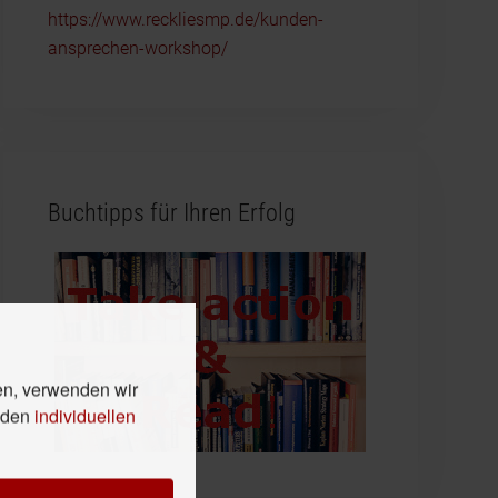
https://www.reckliesmp.de/kunden-
ansprechen-workshop/
Buchtipps für Ihren Erfolg
en, verwenden wir
n den
individuellen