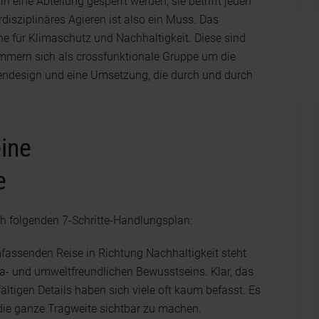
 in eine Abteilung gesperrt werden, sie betrifft jeden
disziplinäres Agieren ist also ein Muss. Das
che für Klimaschutz und Nachhaltigkeit. Diese sind
kümmern sich als crossfunktionale Gruppe um die
endesign und eine Umsetzung, die durch und durch
eine
e
h folgenden 7-Schritte-Handlungsplan:
assenden Reise in Richtung Nachhaltigkeit steht
a- und umweltfreundlichen Bewusstseins. Klar, das
ältigen Details haben sich viele oft kaum befasst. Es
die ganze Tragweite sichtbar zu machen.