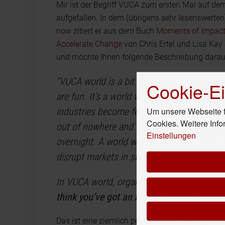
Mir ist der Begriff VUCA zum ersten Mal auf d
aufgefallen. In dem (übrigens sehr lesenswerten)
now
zitiert er aus dem Buch
Moments of Impact:
Accelerate Change
von Chris Ertel und Lisa Ka
und möchte Ihnen folgende Beschreibung daraus
“VUCA world is a bit like an amusement park: i
Cookie-Ei
are fun. It’s a world where stock prices sw
Um unsere Webseite fü
industries become features in larger ecos
Cookies. Weitere Info
out of nowhere and disruptive technologi
Einstellungen
overnight. A world where a political coup o
disrupt markets in surprising ways. …
In VUCA world, organizations face constant
think you’ve got an important market trend
Das ist eine ziemlich perfekte Beschreibung für