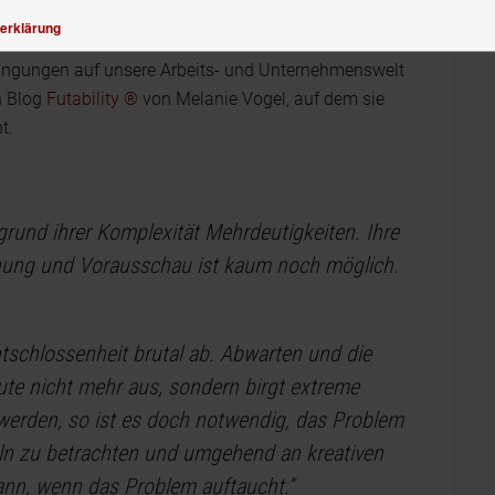
erklärung
ingungen auf unsere Arbeits- und Unternehmenswelt
n Blog
Futability ®
von Melanie Vogel, auf dem sie
t.
rund ihrer Komplexität Mehrdeutigkeiten. Ihre
lanung und Vorausschau ist kaum noch möglich.
tschlossenheit brutal ab. Abwarten und die
ute nicht mehr aus, sondern birgt extreme
v werden, so ist es doch notwendig, das Problem
ln zu betrachten und umgehend an kreativen
nn, wenn das Problem auftaucht.“