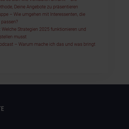
thode, Deine Angebote zu präsentieren
uppe – Wie umgehen mit Interessenten, die
t passen?
t: Welche Strategien 2025 funktionieren und
stellen musst
odcast – Warum mache ich das und was bringt
TE