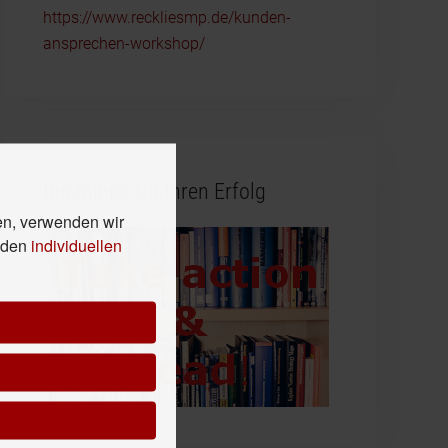
https://www.reckliesmp.de/kunden-
ansprechen-workshop/
Buchtipps für Ihren Erfolg
en, verwenden wir
n den
individuellen