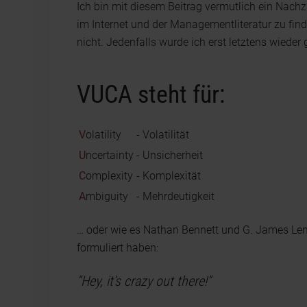
Ich bin mit diesem Beitrag vermutlich ein Nachzüg
im Internet und der Managementliteratur zu finde
nicht. Jedenfalls wurde ich erst letztens wieder
VUCA steht für:
V
olatility
- Volatilität
U
ncertainty
- Unsicherheit
C
omplexity
- Komplexität
A
mbiguity
- Mehrdeutigkeit
… oder wie es Nathan Bennett und G. James Le
formuliert haben:
“Hey, it’s crazy out there!”