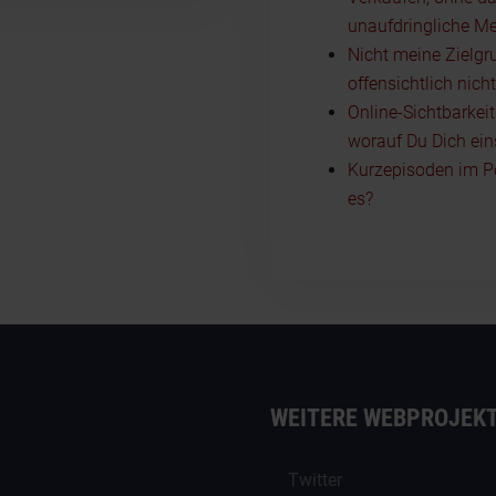
unaufdringliche Me
Nicht meine Zielgr
offensichtlich nich
Online-Sichtbarkei
worauf Du Dich ein
Kurzepisoden im P
es?
WEITERE WEBPROJEK
Twitter