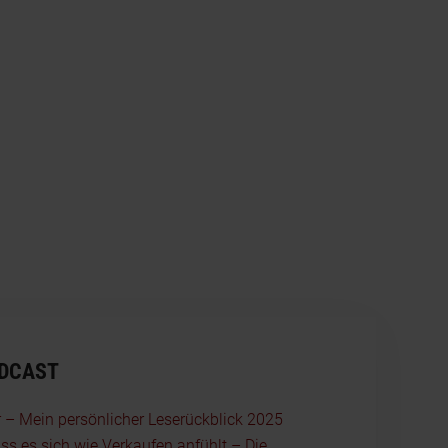
ODCAST
r – Mein persönlicher Leserückblick 2025
ss es sich wie Verkaufen anfühlt – Die