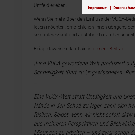
Umfeld erleben.
Impressum
|
Datenschutz
Wenn Sie mehr über den Einfluss der VUCA-Bed
lesen möchten, empfehle ich Ihnen übrigens de
sehr interessant und ausführlich darüber schreib
Beispielsweise erklärt sie in
diesem Beitrag
„Eine VUCA gewordene Welt produziert aufg
Schnelligkeit führt zu Ungewissheiten. P
…
Eine VUCA-Welt straft Untätigkeit und Unen
Hände in den Schoß zu legen zahlt sich he
Risiken. Selbst wenn wir nicht sofort akti
aus mehreren Perspektiven und Blickwinke
Lösungen zu arbeiten – und zwar schon da