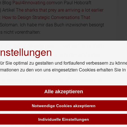
em Blog
Paul4Innovating.com
von Paul Hobcraft
 Artikel
The sharks that prey are arriving a lot earlier
 How to Design Strategic Conversations That
y Soloman. Ich habe mir das Buch inzwischen besorgt
 nicht vorenthalten:
t’s full of thrilling rides – just not all of them
nstellungen
ing wildly from one week to another and entire
r Sie optimal zu gestalten und fortlaufend verbessern zu könn
ystems. A world where new competitors pop up
rmationen zu den von uns eingesetzten Cookies erhalten Sie i
es wipe out entrenched business models
r a tsunami on the other side of the planet can
Alle akzeptieren
 surprises from all directions.
By the time you
Notwendige Cookies akzeptieren
 figured out, it’s already moved on.
”
Individuelle Einstellungen
 das, was wir alle inzwischen tagtäglich in unserem