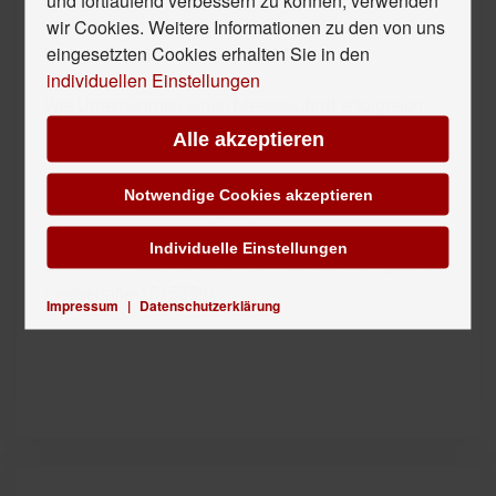
--------------------------
wir Cookies. Weitere Informationen zu den von uns
eingesetzten Cookies erhalten Sie in den
Weitere Beiträge zum Thema Messen
individuellen Einstellungen
Wie Unternehmen einen Messeauftritt erfolgreich
planen und umsetzen
Alle akzeptieren
Nach der Messe ist vor Productpilot - Frankfurts
Notwendige Cookies akzeptieren
Aussteller nun online vertreten
Individuelle Einstellungen
Bildquelle https://pixabay.com/de/frankfurt-galeria-
messehalle-1515559/
Impressum
|
Datenschutzerklärung