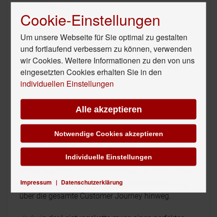
entscheidend.
Cookie-Einstellungen
Um unsere Webseite für Sie optimal zu gestalten
und fortlaufend verbessern zu können, verwenden
wir Cookies. Weitere Informationen zu den von uns
Oft scheitert es leider schon
eingesetzten Cookies erhalten Sie in den
an den Basics
individuellen Einstellungen
Nach einer Studie von Cap Gemini glauben 80
Alle akzeptieren
Prozent aller Manager, in Sachen Kundenzentrierung
richtig gut dazustehen, doch nur 15 Prozent der
Notwendige Cookies akzeptieren
Kunden stimmen dem zu. Schlimme Beispiele gibt
Individuelle Einstellungen
es genug. Oft genug stimmen nicht mal die Basics.
Hervorragende Unternehmen hingegen liefern ihren
Impressum
|
Datenschutzerklärung
Kunden an allen Touchpoints die beste Erfahrung
über die gesamte Customer Journey hinweg.