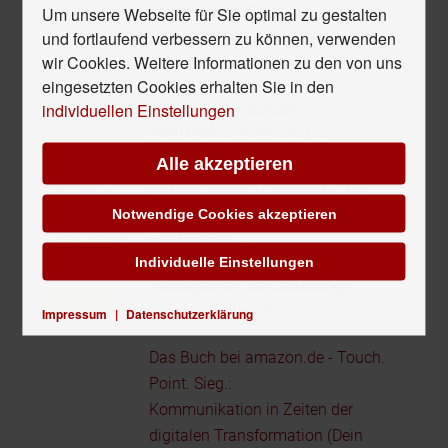
Touch. Point. Sieg.
Um unsere Webseite für Sie optimal zu gestalten
und fortlaufend verbessern zu können, verwenden
Kommunikation in Zeiten der
wir Cookies. Weitere Informationen zu den von uns
digitalen Transformation
eingesetzten Cookies erhalten Sie in den
individuellen Einstellungen
380 Seiten, gebunden
ISBN 978-3-86936-694-4
€ 29,90 (D) | € 30,80 (A)
Alle akzeptieren
GABAL Verlag, Offenbach 2016
Notwendige Cookies akzeptieren
Zur Bestellung:
http://www.touchpoint-
Individuelle Einstellungen
management.de/bestellung-
touchpointsieg.html
Impressum
|
Datenschutzerklärung
Das Buch bei amazon.de - Touch.
Point. Sieg.:
Kommunikation in Zeiten der
digitalen Transformation (Dein