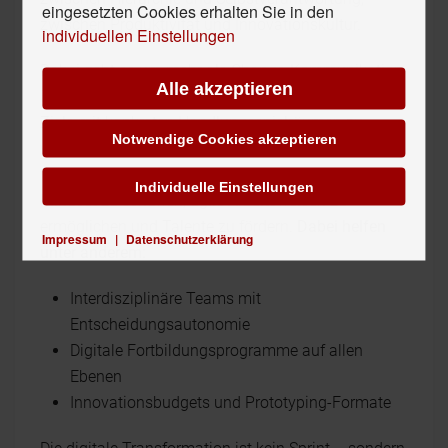
eingesetzten Cookies erhalten Sie in den
zwischen Produktivität und Innovationskultur.
individuellen Einstellungen
Dabei geht es um mehr als Change-Kommunikation.
Alle akzeptieren
Erfolgreiche digitale Führung bedeutet, strategische
Ziele mit konkreten Handlungsspielräumen zu
Notwendige Cookies akzeptieren
verknüpfen. C-Level-Entscheider sind dafür
verantwortlich, die Voraussetzungen für ein digitales
Individuelle Einstellungen
Mindset zu schaffen, agile Arbeitsweisen zu
ermöglichen und Talente zu fördern.
Dabei helfen
Impressum
|
Datenschutzerklärung
unter anderem:
Interdisziplinäre Teams mit
Entscheidungsautonomie
Digitale Fortbildungsprogramme auf allen
Ebenen
Innovationsbudgets und Prototyping-Formate