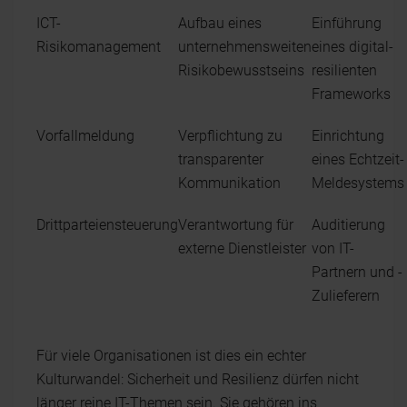
ICT-
Aufbau eines
Einführung
Risikomanagement
unternehmensweiten
eines digital-
Risikobewusstseins
resilienten
Frameworks
Vorfallmeldung
Verpflichtung zu
Einrichtung
transparenter
eines Echtzeit-
Kommunikation
Meldesystems
Drittparteiensteuerung
Verantwortung für
Auditierung
externe Dienstleister
von IT-
Partnern und -
Zulieferern
Für viele Organisationen ist dies ein echter
Kulturwandel: Sicherheit und Resilienz dürfen nicht
länger reine IT-Themen sein. Sie gehören ins