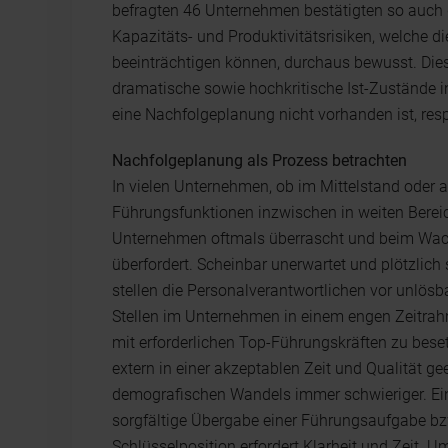
befragten 46 Unternehmen bestätigten so auch d
Kapazitäts- und Produktivitätsrisiken, welche 
beeinträchtigen können, durchaus bewusst. Dies 
dramatische sowie hochkritische Ist-Zustände i
eine Nachfolgeplanung nicht vorhanden ist, resp
Nachfolgeplanung als Prozess betrachten
In vielen Unternehmen, ob im Mittelstand oder
Führungsfunktionen inzwischen in weiten Bereic
Unternehmen oftmals überrascht und beim Wac
überfordert. Scheinbar unerwartet und plötzlich
stellen die Personalverantwortlichen vor unlös
Stellen im Unternehmen in einem engen Zeitrahm
mit erforderlichen Top-Führungskräften zu besetz
extern in einer akzeptablen Zeit und Qualität 
demografischen Wandels immer schwieriger. Ei
sorgfältige Übergabe einer Führungsaufgabe bz
Schlüsselposition erfordert Klarheit und Zeit. Ums