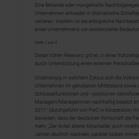
Eine fehlende oder mangelhafte Nachfolgeregelu
Unternehmen entweder in dramatische Schieflage
verlieren. Insofern ist die erfolgreiche Nachbe
eines Unternehmens von existenzieller Bedeutu
Seite 1 von 2
Dieser hohen Relevanz gilt es, in einer frühzeit
durch Unterstützung eines externen Personalbe
Unabhängig in welchem Zyklus sich die Volkswirt
Unternehmen im gehobenen Mittelstand sowie a
Schlüsselfunktionen und –positionen identifizie
Managern/Managerinnen nachhaltig besetzt si
2011" (durchgeführt von PwC in Kooperation mit
beweisen, dass der deutschen Wirtschaft die Fa
mehr: „Der Anteil älterer Mitarbeiter, auch inn
Jahren deutlich wachsen, parallel rücken immer