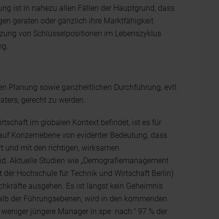
ng ist in nahezu allen Fällen der Hauptgrund, dass
n geraten oder gänzlich ihre Marktfähigkeit
setzung von Schlüsselpositionen im Lebenszyklus
ng.
igen Planung sowie ganzheitlichen Durchführung, evtl.
raters, gerecht zu werden.
schaft im globalen Kontext befindet, ist es für
uf Konzernebene von evidenter Bedeutung, dass
rt und mit den richtigen, wirksamen
nd. Aktuelle Studien wie „Demografiemanagement
 der Hochschule für Technik und Wirtschaft Berlin)
chkräfte ausgehen. Es ist längst kein Geheimnis
erhalb der Führungsebenen, wird in den kommenden
 weniger jüngere Manager in spe nach." 97 % der