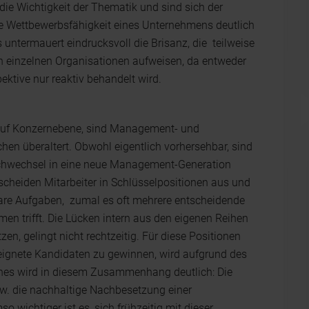
ie Wichtigkeit der Thematik und sind sich der
die Wettbewerbsfähigkeit eines Unternehmens deutlich
untermauert eindrucksvoll die Brisanz, die teilweise
n einzelnen Organisationen aufweisen, da entweder
ektive nur reaktiv behandelt wird.
 auf Konzernebene, sind Management- und
hen überaltert. Obwohl eigentlich vorhersehbar, sind
hwechsel in eine neue Management-Generation
 scheiden Mitarbeiter in Schlüsselpositionen aus und
bare Aufgaben, zumal es oft mehrere entscheidende
en trifft. Die Lücken intern aus den eigenen Reihen
en, gelingt nicht rechtzeitig. Für diese Positionen
geeignete Kandidaten zu gewinnen, wird aufgrund des
nes wird in diesem Zusammenhang deutlich: Die
w. die nachhaltige Nachbesetzung einer
o wichtiger ist es, sich frühzeitig mit dieser