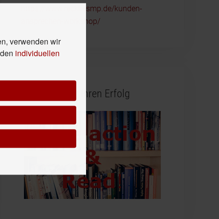
https://www.reckliesmp.de/kunden-
ansprechen-workshop/
en, verwenden wir
n den
individuellen
Buchtipps für Ihren Erfolg