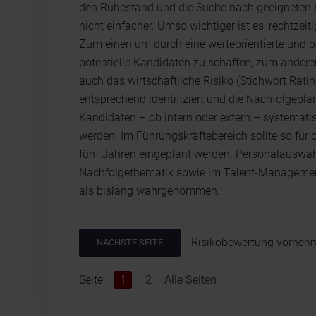
den Ruhestand und die Suche nach geeigneten 
nicht einfacher. Umso wichtiger ist es, rechtzeiti
Zum einen um durch eine werteorientierte und 
potentielle Kandidaten zu schaffen, zum ander
auch das wirtschaftliche Risiko (Stichwort Rati
entsprechend identifiziert und die Nachfolgepla
Kandidaten – ob intern oder extern – systematis
werden. Im Führungskräftebereich sollte so für 
fünf Jahren eingeplant werden. Personalauswahl
Nachfolgethematik sowie im Talent-Management 
als bislang wahrgenommen.
Risikobewertung vorneh
NÄCHSTE SEITE
Seite
1
2
Alle Seiten