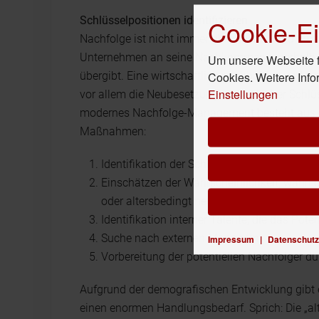
Cookie-Ei
Schlüsselpositionen identifizieren
Nachfolge ist nicht immer gleichbedeutend dami
Unternehmen an seine Nachkommen innerhalb de
Um unsere Webseite fü
Cookies. Weitere Info
übergibt. Eine wirtschaftlich nachhaltige und w
Einstellungen
vor allem die Neubesetzung strategischer Schlüs
modernes Nachfolge-Management besteht aus e
Maßnahmen:
Identifikation der Schlüsselpositionen
Einschätzen der Wahrscheinlichkeit, wann d
oder altersbedingt neu besetzt werden müs
Identifikation interner Talente, die das Pote
Suche nach externen Managern
Impressum
|
Datenschutz
Vorbereitung der potentiellen Nachfolger d
Aufgrund der demografischen Entwicklung gibt 
einen enormen Handlungsbedarf. Sprich: Die „al