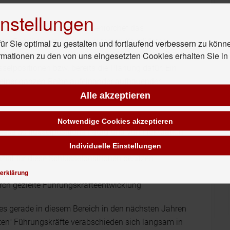
nstellungen
t, dass der Gründer oder Seniorchef das
r Familie oder an einen externen Kandidaten
r Sie optimal zu gestalten und fortlaufend verbessern zu könn
rmationen zu den von uns eingesetzten Cookies erhalten Sie i
erteorientierte Nachfolge in Organisationen umfasst
selpositionen bzw. bereits die Planung dafür. Ein
iner ganzen Reihe aufeinander aufbauender
Alle akzeptieren
Notwendige Cookies akzeptieren
iese Schlüsselpositionen aufgrund von Fluktuation
sen
Individuelle Einstellungen
nzial für diese Schlüsselpositionen besitzen
erklärung
urch gezielte Führungskräfteentwicklung
es gerade in diesem Bereich in den nächsten Jahren
ten" Führungskräfte verabschieden sich langsam in