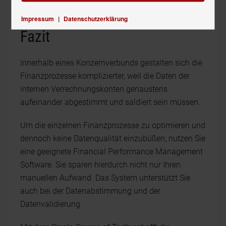
Impressum
|
Datenschutzerklärung
Fazit
Innerhalb eines Konzernverbunds gestalten sich die
Finanzprozesse komplizierter, weil die Daten der
internen Verrechnungskonten genaustens
aufeinander abgestimmt und saldiert sein müssen.
Um die einzelnen Finanzprozesse zu optimieren und
dennoch keine Datenqualität einzubüßen, nutzen Sie
eine geeignete Financial Performance Management
Software. Sie sparen hierdurch nicht nur Ihren
manuellen Aufwand. Das System unterstützt Sie
auch bei der Datenabstimmung und der
Datenvalidierung.